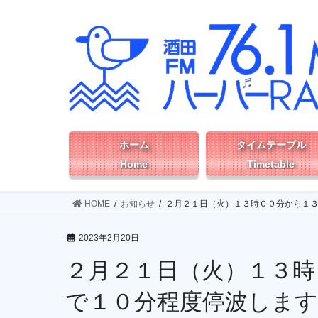
コ
ナ
ン
ビ
テ
ゲ
ン
ー
ツ
シ
へ
ョ
ス
ン
キ
に
ッ
移
ホーム
タイムテーブル
プ
動
Home
Timetable
HOME
お知らせ
２月２１日（火）１３時００分から１
2023年2月20日
２月２１日（火）１３時
で１０分程度停波します