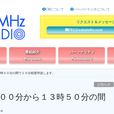
CMについて
ハーバーラジオについて
リクエスト＆メッセー
761@sakatafm.com
番組紹介
パーソナリティ
Programs
Personalitiy
３時５０分の間で１０分程度停波します。
お知らせ
００分から１３時５０分の間
。