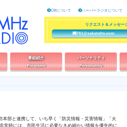
CMについて
ハーバーラジオについて
リクエスト＆メッセー
761@sakatafm.com
番組紹介
パーソナリティ
Programs
Personalitiy
防本部と連携して、いち早く「防災情報・災害情報」「火
等非常時には、市民生活に必要なきめ細かい情報を優先的に