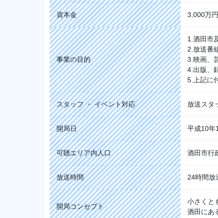
資本金
3,000
1.酒田
2.放送
事業の目的
3.映画
4.出版
5.上記
スタッフ ・ イベント対応
放送スタ
開局日
平成10年
可聴エリア内人口
酒田市行
放送時間
24時間放
小さくと
開局コンセプト
酒田にあ