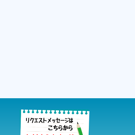
03:00
JAZZ VOCALの夜
04:00
slow life,slow music