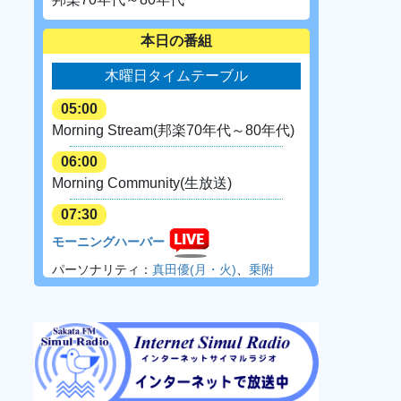
本日の番組
木曜日タイムテーブル
05:00
Morning Stream(邦楽70年代～80年代)
06:00
Morning Community(生放送)
07:30
モーニングハーバー
パーソナリティ：
真田優(月・火)
、
乗附
桃子(水)
、
阿部奏子(木)
、
大井文(金)
09:00
ロックンロールトーク
パーソナリティ：
木原義晴
10:00