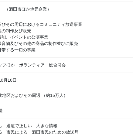
万円 （酒田市ほか地元企業）
市及びその周辺におけるコミュニティ放送事業
番組の制作及び販売
、芸能、イベントの公演事業
、録音物及びその他の商品の制作並びに販売
に付帯する一切の事業
ッフほか ボランティア 総合司会
10月10日
政地区およびその周辺 （約15万人）
送
も 迅速で正しい 大きな情報
る 市民による 酒田市民のための放送局