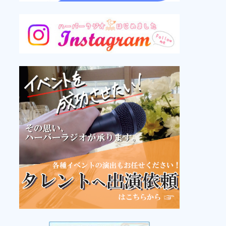
リメンバーミュージック
洋楽1990～2000年代
11:00
シャドウ國本のだいたい大丈夫
パーソナリティ：シャドウ國本
11:30
ランチタイムハーバー
パーソナリティ：
阿部奏子(月)
、
小松原
愛子(火)
、
乗附桃子(水)
、
大瀧由希(木)
、
渡部美香(金)
13:00
リメンバーミュージック
邦楽70年代～80年代
14:00
リメンバーミュージック
邦楽2000年代
15:00