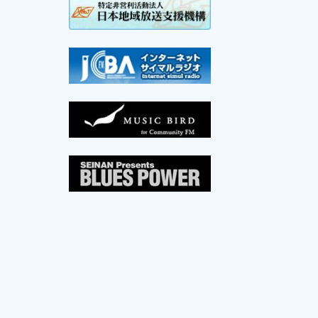
アフタヌーンハーバー
パーソナリティ：
阿部奏子(月)
、
小松原
愛子(火)
、
田中喜美子(水)
、
加藤大貴
(木)
、
渡部美香(金)
16:00
菅さんの「庄内平野スケッチ音風景」
パーソナリティ：
菅啓彦
16:30
ANA SHONAI BLUE Ambassadorの
『shonai show time』
パーソナリティ：
西村里帆
17:00
サンセットハーバー
パーソナリティ：
芳賀由貴(月・火)
、
阿
部奏子(水)
、
真田優(木)
、
阿部江利(金)
18:30
スターダスト★レビュー 星になるま