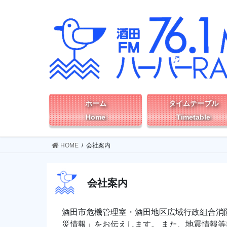
コ
ナ
ン
ビ
テ
ゲ
ン
ー
ツ
シ
へ
ョ
ス
ン
キ
に
ッ
移
ホーム
タイムテーブル
プ
動
Home
Timetable
HOME
会社案内
会社案内
酒田市危機管理室・酒田地区広域行政組合消
災情報」をお伝えします。 また、地震情報