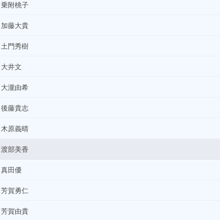
01:00
乗附桃子
本牧ヤグチ
加藤大貴
02:00
ELVIS LIVES
土門秀樹
03:00
なべやかんのブヒブヒスパークタイム
大井文
04:00
大瀧由希
Power Up More Nippon
後藤貴志
木原義晴
渡部美香
真田優
芳賀勇仁
芳賀由貴