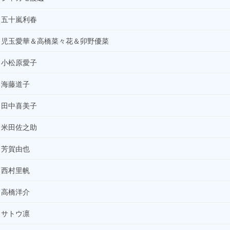
19:50
五十嵐利春
奥羽辰蔵のラジドラ(再)
児玉愛華＆高橋菜々花＆卯野優菜
20:00
ファンタジー、夢の世界へ －すやすやラジオ
小松原愛子
21:00
Blues Power
海藤道子
21:30
田中喜美子
羽ばたけスクールライフ(再)
22:00
米田佐之助
中古レコード名盤堂・プレイバック
芳賀由也
23:00
本が読みたくなる、ラジオ
西村里帆
00:00
ファンダム解体新書
高橋洋介
00:30
サトウ凛
wacciのLIVE！LIVE！LIVE！