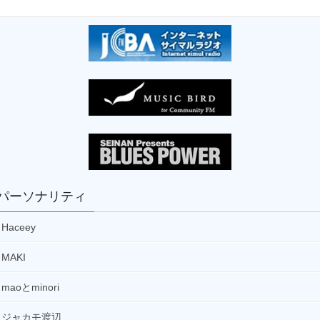
パーソナリティ：
菅啓彦
16:30
芳賀由也 最上川・仙人堂通信(再)
パーソナリティ：
芳賀由也
17:00
ANA SHONAI BLUE Ambassadorの『shonai show
time』(再)
パーソナリティ：
西村里帆
17:30
ワンポイント英会話 総集編
パーソナリティ：加藤夕佳
パーソナリティ
18:00
スイソの気まぐれ放送局(再)
Haceey
パーソナリティ：
芳賀勇仁
18:30
MAKI
ハーバーミュージッククラウド(再)
パーソナリティ：
ジャカモ渡辺
maoとminori
19:00
ジャカモ渡辺
演芸名人選(再)