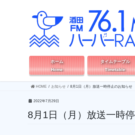
コ
ナ
ン
ビ
テ
ゲ
ン
ー
ツ
シ
へ
ョ
ス
ン
キ
に
ッ
移
ホーム
タイムテーブル
プ
動
Home
Timetable
HOME
お知らせ
8月1日（月）放送一時停止のお知らせ
2022年7月29日
8月1日（月）放送一時