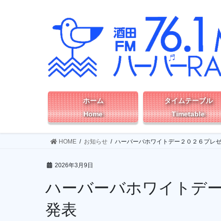
コ
ナ
ン
ビ
テ
ゲ
ン
ー
ツ
シ
へ
ョ
ス
ン
キ
に
ッ
移
ホーム
タイムテーブル
プ
動
Home
Timetable
HOME
お知らせ
ハーバーバホワイトデー２０２６プレ
2026年3月9日
ハーバーバホワイトデ
発表