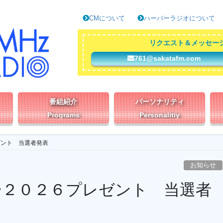
CMについて
ハーバーラジオについて
リクエスト＆メッセー
761@sakatafm.com
番組紹介
パーソナリティ
Programs
Personalitiy
ゼント 当選者発表
お知らせ
ー２０２６プレゼント 当選者