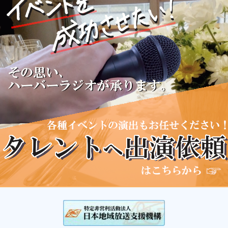
(水)
、
大瀧由希(木)
、
渡部美香(金)
13:00
リメンバーミュージック
邦楽70年代～80年代
14:00
リメンバーミュージック
邦楽2000年代
15:00
アフタヌーンハーバー
パーソナリティ：
阿部奏子(月)
、
小松原愛子(火)
、
田中喜美
子(水)
、
加藤大貴(木)
、
渡部美香(金)
16:00
菅さんの「庄内平野スケッチ音風景」
パーソナリティ：
菅啓彦
16:30
ANA SHONAI BLUE Ambassadorの『shonai show
time』
パーソナリティ：
西村里帆