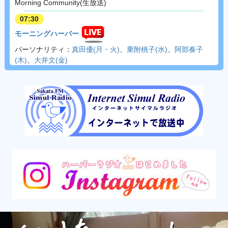
Morning Community(生放送)
07:30
モーニングハーバー
パーソナリティ：
真田優(月・火)
、
乗附桃子(水)
、
阿部奏子
(木)
、
大井文(金)
09:00
ロックンロールトーク
パーソナリティ：
木原義晴
10:00
リメンバーミュージック
洋楽1990～2000年代
11:00
シャドウ國本のだいたい大丈夫
パーソナリティ：シャドウ國本
11:30
ランチタイムハーバー
パーソナリティ：
阿部奏子(月)
、
小松原愛子(火)
、
乗附桃子