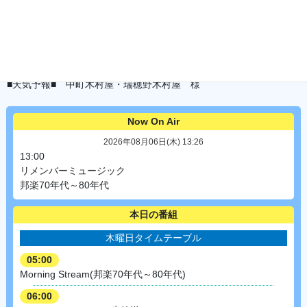
■天気予報■ 小松写真印刷 様
■天気予報■ JA庄内みどり こめ蔵・みどりの里 山居館 様
金曜日
■ニュース■ 前田製管 様
■天気予報■ 酒田第一タクシー 様
■天気予報■ 中町木村屋・瑞穂野木村屋 様
Now On Air
2026年08月06日(木) 13:26
13:00
リメンバーミュージック
邦楽70年代～80年代
本日の番組
木曜日タイムテーブル
05:00
Morning Stream(邦楽70年代～80年代)
06:00