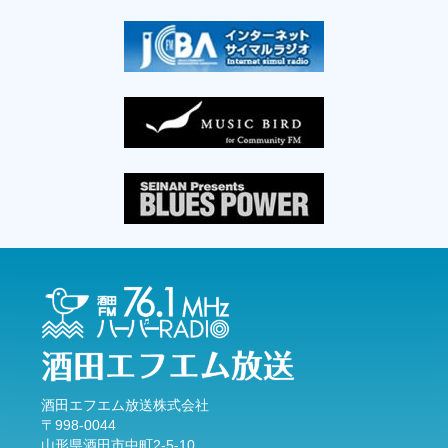
17:00
サンセットハーバー
パーソナリティ：
芳賀由貴(月・火)
、
阿部奏子(水)
、
真田優
(木)
、
阿部江利(金)
18:30
スターダスト★レビュー 星になるまで
19:00
週刊Nobbyタイムズ
20:00
ファンタジー、夢の世界へ －すやすやラジオ
21:00
TIME TRACKS
23:00
Sound Grace
00:00
明日、なに着る？
酒田エフエム放送株式会社
〒998-0044
01:00
山形県酒田市中町2-5-10