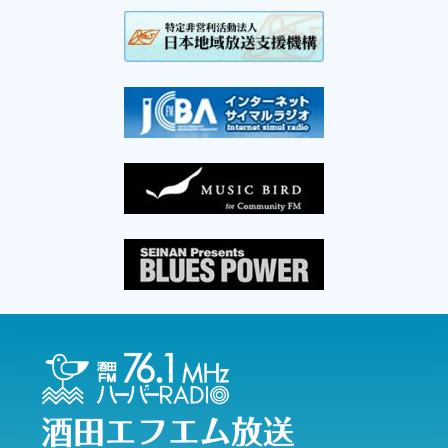
16:00
菅さんの「庄内平野スケッチ音風景」(再)
パーソナリティ：
菅啓彦
16:30
芳賀由也 最上川・仙人堂通信(再)
パーソナリティ：
芳賀由也
17:00
ANA SHONAI BLUE Ambassadorの『shonai show
time』(再)
パーソナリティ：
西村里帆
17:30
ワンポイント英会話 総集編
パーソナリティ：加藤夕佳
18:00
スイソの気まぐれ放送局(再)
パーソナリティ：
芳賀勇仁
18:30
ハーバーミュージッククラウド(再)
パーソナリティ：
ジャカモ渡辺