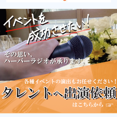
デラ雑２・渡部公希のマグナムトークライブ
パーソナリティ： 渡部公希
13:00
サンドウィッチマンのラジオやらせろ！(再)
13:30
伝えます！庄内浜の味と技(再)
パーソナリティ：庄内浜文化伝道師メンバー
14:00
YeSU!ゲーム学園(再)
14:30
よーすけのギタラジ(再)
パーソナリティ：
高橋洋介
15:00
はじまるよ！よねさんの紙芝居(再)
パーソナリティ：
よねさん
15:30
種まきアンチャのプロフェッショナルトーク(再)
パーソナリティ：
土門秀樹