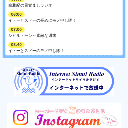
森雅紀の目覚ましラジオ
06:00
イトーとスドーの長めにモノ申し隊！
07:00
シビルトーン～素敵な週末
08:40
イトーとスドーのモノ申し隊！
09:00
リメンバーミュージック
邦楽2010年代～最新曲
09:50 ラジオショッピング
10:00
中古レコード名盤堂
11:00
演芸名人選
11:50 ラジオショッピング
12:00