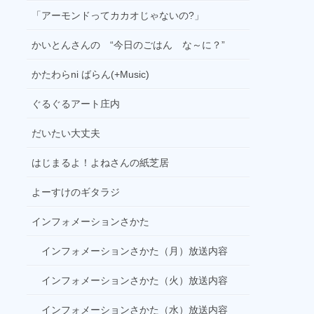
ジオ
「アーモンドってカカオじゃないの?」
21:00
かいとんさんの “今日のごはん な～に？”
Blues Power
21:30
かたわらni ばらん(+Music)
羽ばたけスクールライフ(再)
ぐるぐるアート庄内
22:00
中古レコード名盤堂・プレイバック
だいたい大丈夫
23:00
はじまるよ！よねさんの紙芝居
本が読みたくなる、ラジオ
00:00
よーすけのギタラジ
ファンダム解体新書
インフォメーションさかた
00:30
wacciのLIVE！LIVE！LIVE！
インフォメーションさかた（月）放送内容
01:00
インフォメーションさかた（火）放送内容
本牧ヤグチ
インフォメーションさかた（水）放送内容
02:00