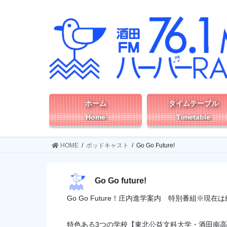
コ
ナ
ン
ビ
テ
ゲ
ン
ー
ツ
シ
へ
ョ
ス
ン
キ
に
ッ
移
ホーム
タイムテーブル
プ
動
Home
Timetable
HOME
ポッドキャスト
Go Go Future!
Go Go future!
Go Go Future！庄内進学案内 特別番組
※現在は
特色ある3つの学校【東北公益文科大学・酒田南