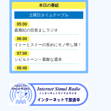
本日の番組
土曜日タイムテーブル
05:00
森雅紀の目覚ましラジオ
06:00
イトーとスドーの長めにモノ申し隊！
07:00
シビルトーン～素敵な週末
08:40
イトーとスドーのモノ申し隊！
09:00
リメンバーミュージック
邦楽2010年代～最新曲
09:50 ラジオショッピング
10:00