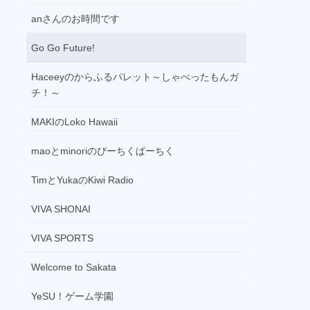
『shonai show time』(再)
anさんのお時間です
パーソナリティ：
西村里帆
17:30
Go Go Future!
ワンポイント英会話 総集編
Haceeyのからふるパレット～しゃべったもんガ
パーソナリティ：加藤夕佳
チ！～
18:00
スイソの気まぐれ放送局(再)
MAKIのLoko Hawaii
パーソナリティ：
芳賀勇仁
maoとminoriのぴーちくぱーちく
18:30
ハーバーミュージッククラウド(再)
TimとYukaのKiwi Radio
パーソナリティ：
ジャカモ渡辺
19:00
VIVA SHONAI
演芸名人選(再)
VIVA SPORTS
19:50
奥羽辰蔵のラジドラ(再)
Welcome to Sakata
20:00
YeSU！ゲーム学園
ファンタジー、夢の世界へ －すやすやラ