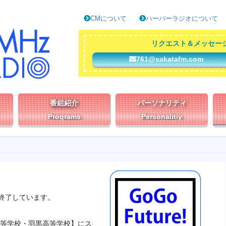
CMについて
ハーバーラジオについて
リクエスト＆メッセー
761@sakatafm.com
番組紹介
パーソナリティ
Programs
Personalitiy
終了しています。
高等学校・羽黒高等学校】にス