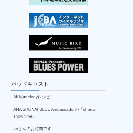
14:30
よーすけのギタラジ(再)
パーソナリティ：
高橋洋介
15:00
はじまるよ！よねさんの紙芝居(再)
パーソナリティ：
よねさん
15:30
種まきアンチャのプロフェッショナルトー
ク(再)
パーソナリティ：
土門秀樹
16:00
ポッドキャスト
菅さんの「庄内平野スケッチ音風景」(再)
パーソナリティ：
菅啓彦
AKIのmelodyレシピ
16:30
芳賀由也 最上川・仙人堂通信(再)
ANA SHONAI BLUE Ambassadorの『shonai
パーソナリティ：
芳賀由也
show time』
17:00
anさんのお時間です
ANA SHONAI BLUE Ambassadorの