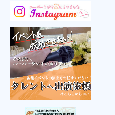
中古レコード名盤堂
11:00
演芸名人選
11:50 ラジオショッピング
12:00
デラ雑２・渡部公希のマグナムトークライ
ブ
パーソナリティ： 渡部公希
13:00
サンドウィッチマンのラジオやらせ
ろ！(再)
13:30
伝えます！庄内浜の味と技(再)
パーソナリティ：庄内浜文化伝道師メン
バー
14:00
YeSU!ゲーム学園(再)