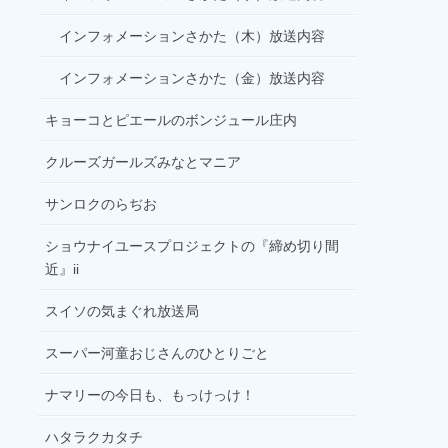
ELVIS LIVES
インフォメーションさかた（木）放送内容
03:00
インフォメーションさかた（金）放送内容
なべやかんのブヒブヒスパークタイム
04:00
キョーコとピエールのボンジュール庄内
Power Up More Nippon
クルーズガールズみなとマニア
サンロクのらぢお
ショウナイユースプロジェクトの『締め切り間
近』ii
スイソの気まぐれ放送局
スーパー河童おじさんのひとりごと
ナマリーの今日も、もっけっけ！
ハタラクカタチ