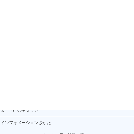
Welcome to Sakata
YeSU！ゲーム学園
「アーモンドってカカオじゃないの?」
かいとんさんの “今日のごはん な～に？”
かたわらni ばらん(+Music)
ぐるぐるアート庄内
だいたい大丈夫
はじまるよ！よねさんの紙芝居
よーすけのギタラジ
インフォメーションさかた