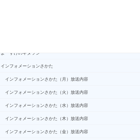
かたわらni ばらん(+Music)
02:00
ELVIS LIVES
ぐるぐるアート庄内
03:00
なべやかんのブヒブヒスパークタイム
だいたい大丈夫
04:00
はじまるよ！よねさんの紙芝居
Power Up More Nippon
よーすけのギタラジ
インフォメーションさかた
インフォメーションさかた（月）放送内容
インフォメーションさかた（火）放送内容
インフォメーションさかた（水）放送内容
インフォメーションさかた（木）放送内容
インフォメーションさかた（金）放送内容