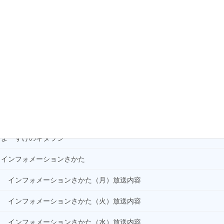
「アーモンドってカカオじゃないの?」
かいとんさんの “今日のごはん な～に？”
かたわらni ばらん(+Music)
ぐるぐるアート庄内
だいたい大丈夫
はじまるよ！よねさんの紙芝居
よーすけのギタラジ
インフォメーションさかた
インフォメーションさかた（月）放送内容
インフォメーションさかた（火）放送内容
インフォメーションさかた（水）放送内容