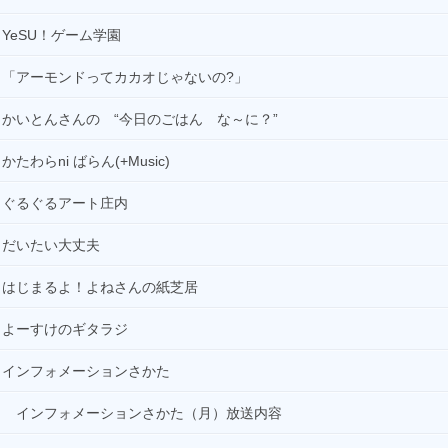
00:00
ファンダム解体新書
YeSU！ゲーム学園
00:30
「アーモンドってカカオじゃないの?」
wacciのLIVE！LIVE！LIVE！
01:00
かいとんさんの “今日のごはん な～に？”
本牧ヤグチ
かたわらni ばらん(+Music)
02:00
ELVIS LIVES
ぐるぐるアート庄内
03:00
なべやかんのブヒブヒスパークタイム
だいたい大丈夫
04:00
はじまるよ！よねさんの紙芝居
Power Up More Nippon
よーすけのギタラジ
インフォメーションさかた
インフォメーションさかた（月）放送内容