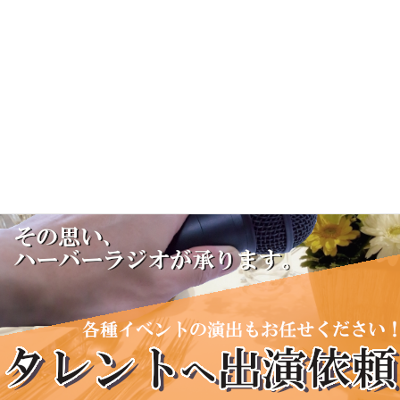
11:50 ラジオショッピング
12:00
デラ雑２・渡部公希のマグナムトークライブ
パーソナリティ： 渡部公希
13:00
サンドウィッチマンのラジオやらせろ！(再)
13:30
伝えます！庄内浜の味と技(再)
パーソナリティ：庄内浜文化伝道師メンバー
14:00
YeSU!ゲーム学園(再)
14:30
よーすけのギタラジ(再)
パーソナリティ：
高橋洋介
15:00
はじまるよ！よねさんの紙芝居(再)
パーソナリティ：
よねさん
15:30