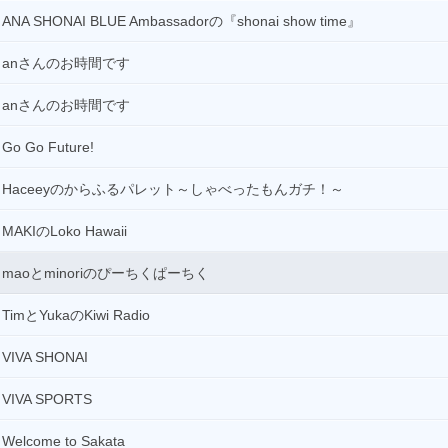
18:30
ANA SHONAI BLUE Ambassadorの『shonai show time』
ハーバーミュージッククラウド(再)
パーソナリティ：
ジャカモ渡辺
anさんのお時間です
19:00
anさんのお時間です
演芸名人選(再)
19:50
Go Go Future!
奥羽辰蔵のラジドラ(再)
Haceeyのからふるパレット～しゃべったもんガチ！～
20:00
ファンタジー、夢の世界へ －すやすやラジオ
MAKIのLoko Hawaii
21:00
Blues Power
maoとminoriのぴーちくぱーちく
21:30
TimとYukaのKiwi Radio
羽ばたけスクールライフ(再)
22:00
VIVA SHONAI
中古レコード名盤堂・プレイバック
VIVA SPORTS
23:00
本が読みたくなる、ラジオ
Welcome to Sakata