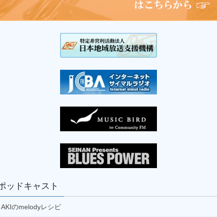
種まきアンチャのプロフェッショナルトーク(再)
パーソナリティ：
土門秀樹
16:00
菅さんの「庄内平野スケッチ音風景」(再)
パーソナリティ：
菅啓彦
16:30
芳賀由也 最上川・仙人堂通信(再)
パーソナリティ：
芳賀由也
17:00
ANA SHONAI BLUE Ambassadorの『shonai show
time』(再)
パーソナリティ：
西村里帆
17:30
ワンポイント英会話 総集編
パーソナリティ：加藤夕佳
ポッドキャスト
18:00
スイソの気まぐれ放送局(再)
AKIのmelodyレシピ
パーソナリティ：
芳賀勇仁