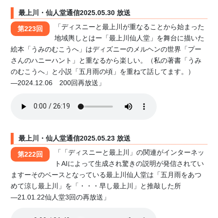
最上川・仙人堂通信2025.05.30 放送
「ディスニーと最上川が重なることから始まった
第223回
地域輿しとはー「最上川仙人堂」を舞台に描いた
絵本「うみのむこうへ」はディズニーのメルヘンの世界「プー
さんのハニーハント」と重なるから楽しい。（私の著書「うみ
のむこうへ」と小説「五月雨の頃」を重ねて話してます。）
―2024.12.06 200回再放送」
最上川・仙人堂通信2025.05.23 放送
「「ディスニーと最上川」の関連がインターネッ
第222回
トAIによって生成され驚きの説明が発信されてい
ますーそのベースとなっている最上川仙人堂は「五月雨をあつ
めて涼し最上川」を「・・・早し最上川」と推敲した所
―21.01.22仙人堂3回の再放送」