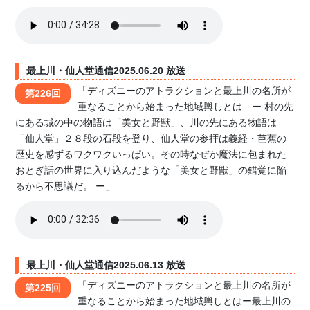
最上川・仙人堂通信2025.06.20 放送
「ディズニーのアトラクションと最上川の名所が
第226回
重なることから始まった地域輿しとは ー 村の先
にある城の中の物語は「美女と野獣」、川の先にある物語は
「仙人堂」２８段の石段を登り、仙人堂の参拝は義経・芭蕉の
歴史を感ずるワクワクいっぱい。その時なぜか魔法に包まれた
おとぎ話の世界に入り込んだような「美女と野獣」の錯覚に陥
るから不思議だ。 ー」
最上川・仙人堂通信2025.06.13 放送
「ディズニーのアトラクションと最上川の名所が
第225回
重なることから始まった地域輿しとはー最上川の