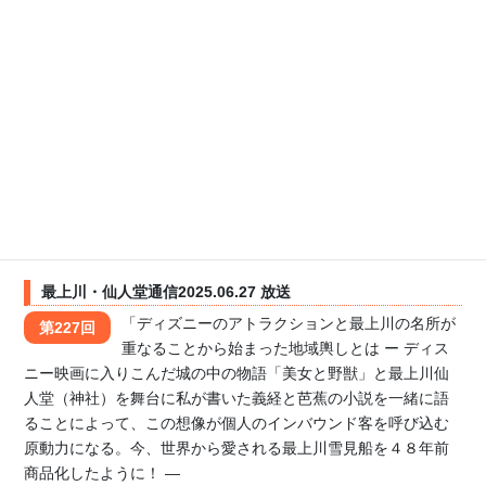
最上川・仙人堂通信2025.07.04 放送
「ディズニーのアトラクションと最上川の名所が
第228回
重なることから始まった地域輿しとは ー仙人堂
と遊ぶ子供たちの歓声と「イッツ・ア・スモールワールド」の
子供たちの幸せな歌声がなぜか重なる。そして自然が作り出し
た動物たちの「ジャングルクルーズＢエリア」はウォーリーを
さがせのように驚きの楽しさいっぱい。ー」
最上川・仙人堂通信2025.06.27 放送
「ディズニーのアトラクションと最上川の名所が
第227回
重なることから始まった地域輿しとは ー ディス
ニー映画に入りこんだ城の中の物語「美女と野獣」と最上川仙
人堂（神社）を舞台に私が書いた義経と芭蕉の小説を一緒に語
ることによって、この想像が個人のインバウンド客を呼び込む
原動力になる。今、世界から愛される最上川雪見船を４８年前
商品化したように！ ―