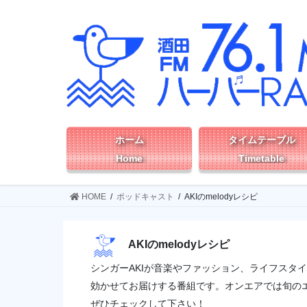
コ
ナ
ン
ビ
テ
ゲ
ン
ー
ツ
シ
へ
ョ
ス
ン
キ
に
ッ
移
ホーム
タイムテーブル
プ
動
Home
Timetable
HOME
ポッドキャスト
AKIのmelodyレシピ
AKIのmelodyレシピ
シンガーAKIが音楽やファッション、ライフスタ
効かせてお届けする番組です。オンエアでは旬の
ぜひチェックして下さい！