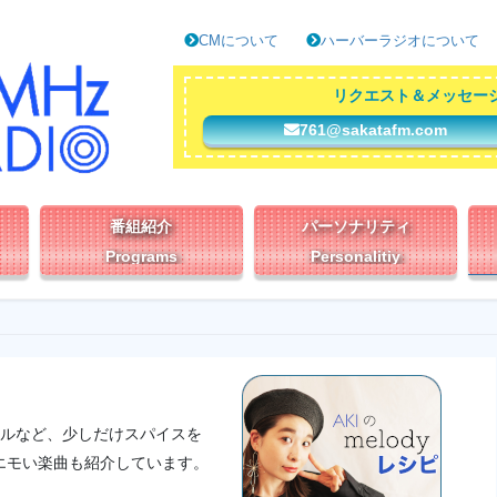
CMについて
ハーバーラジオについて
リクエスト＆メッセー
761@sakatafm.com
番組紹介
パーソナリティ
Programs
Personalitiy
イルなど、少しだけスパイスを
エモい楽曲も紹介しています。