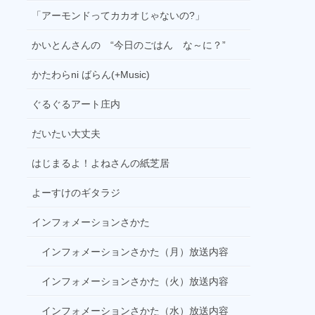
02:00
「アーモンドってカカオじゃないの?」
ホゥ！リーナイト・フィーバー
かいとんさんの “今日のごはん な～に？”
03:00
週間メディア通信
かたわらni ばらん(+Music)
04:00
ぐるぐるアート庄内
slow life,slow music
だいたい大丈夫
はじまるよ！よねさんの紙芝居
よーすけのギタラジ
インフォメーションさかた
インフォメーションさかた（月）放送内容
インフォメーションさかた（火）放送内容
インフォメーションさかた（水）放送内容