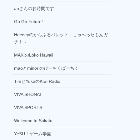
Smile Eyesのトンデモナイト
anさんのお時間です
19:30
お台場レインボーステーション
Go Go Future!
20:00
Haceeyのからふるパレット～しゃべったもんガ
ファンタジー、夢の世界へ －すやすやラ
チ！～
ジオ
21:00
MAKIのLoko Hawaii
円楽のシネマトーク＆ミュージック
maoとminoriのぴーちくぱーちく
22:00
Radio Star Audition
TimとYukaのKiwi Radio
23:00
VIVA SHONAI
＃サロプロ
VIVA SPORTS
00:00
音楽情報リハラジ
Welcome to Sakata
01:00
YeSU！ゲーム学園
モナリザラウンジ