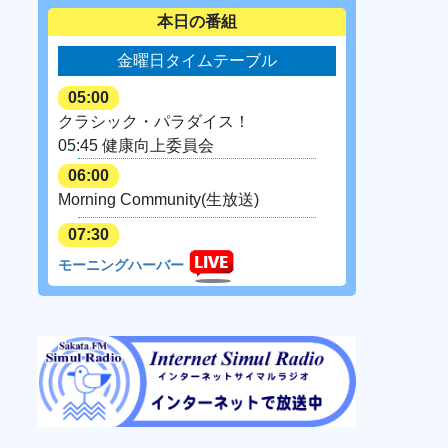
本日の番組
金曜日タイムテーブル
05:00
クラシック・パラダイス！
05:45 健康向上委員会
06:00
Morning Community(生放送)
07:30
モーニングハーバー
パーソナリティ：
真田優(月・火)
、
乗附
桃子(水)
、
阿部奏子(木)
、
大井文(金)
09:00
ノラーソ・ビア・マールキ
パーソナリティ：畠中裕之
10:00