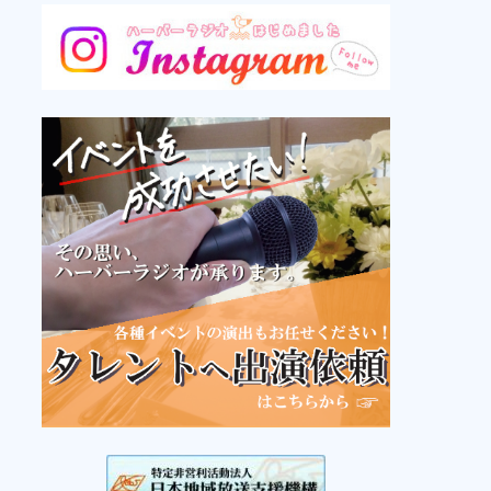
リメンバーミュージック
洋楽1990～2000年代
11:00
はじまるよ！よねさんの紙芝居
パーソナリティ：
よねさん
11:30
ランチタイムハーバー
パーソナリティ：
阿部奏子(月)
、
小松原
愛子(火)
、
乗附桃子(水)
、
大瀧由希(木)
、
渡部美香(金)
13:00
リメンバーミュージック
邦楽70年代～80年代
14:00
@FRIDAY!
15:00
アフタヌーンハーバー