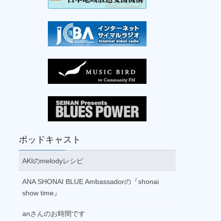
パーソナリティ：
阿部奏子(月)
、
小松原
愛子(火)
、
田中喜美子(水)
、
加藤大貴
(木)
、
渡部美香(金)
16:00
芳賀由也 最上川・仙人堂通信
パーソナリティ：
芳賀由也
16:30
サンドウィッチマンのラジオやらせ
ろ！
17:00
ポッドキャスト
サンセットハーバー
パーソナリティ：
芳賀由貴(月・火)
、
阿
AKIのmelodyレシピ
部奏子(水)
、
真田優(木)
、
阿部江利(金)
ANA SHONAI BLUE Ambassadorの『shonai
18:30
show time』
SPACE SHOWER RADIO
19:00
anさんのお時間です